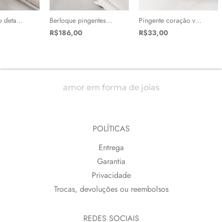
Brinco circulo detalhe texturizado 11mm
Berloque pingentes trevo e ferradura cravejados cristal e verde ródio
Pingente coração vazado detalhe bolinhas e olho 13mm
R$186,00
R$33,00
amor em forma de joias
POLÍTICAS
Entrega
Garantia
Privacidade
Trocas, devoluções ou reembolsos
REDES SOCIAIS