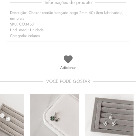
Informações do produto
Descrição: Choker cordão trançado bege 2mm 40+5cm fabricado(a)
em prata
SKU: CO3453
Und. med.: Unidade
Categoria: colares
Adicionar
VOCÊ PODE GOSTAR