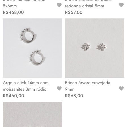
8x6mm
redonda cristal 8mm
R$468,00
R$57,00
Argola click 14mm com
Brinco árvore cravejada
moissanites 3mm ródio
9mm
R$460,00
R$68,00