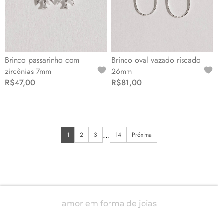
Brinco passarinho com
Brinco oval vazado riscado
zircônias 7mm
26mm
R$47,00
R$81,00
...
1
2
3
14
Próxima
amor em forma de joias