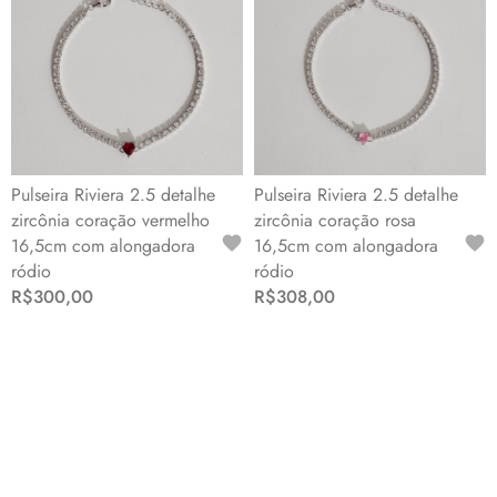
Pulseira Riviera 2.5 detalhe
Pulseira Riviera 2.5 detalhe
zircônia coração vermelho
zircônia coração rosa
16,5cm com alongadora
16,5cm com alongadora
ródio
ródio
R$300,00
R$308,00